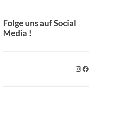
Folge uns auf Social
Media !
https://www.insta
Facebook