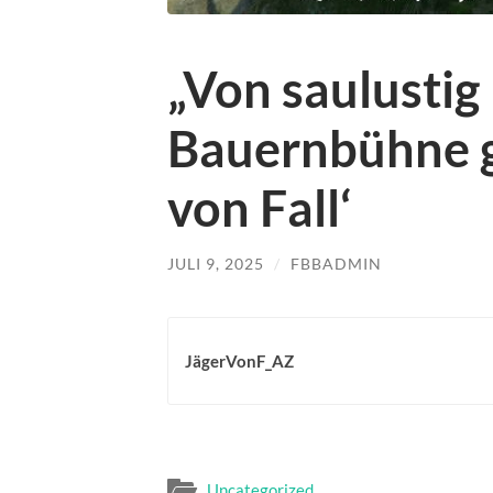
„Von saulustig 
Bauernbühne gl
von Fall‘
JULI 9, 2025
/
FBBADMIN
JägerVonF_AZ
Uncategorized